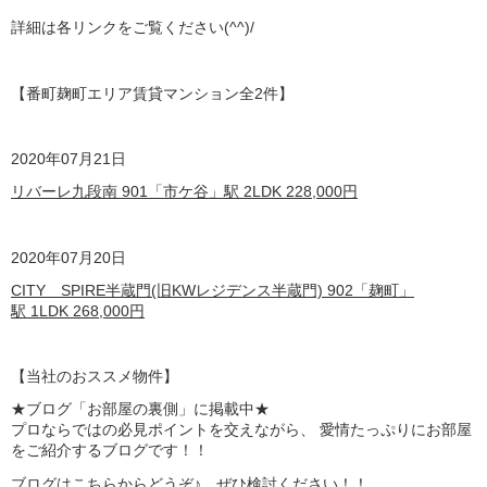
詳細は各リンクをご覧ください(^^)/
【番町麹町エリア賃貸マンション全2
件】
2020年07月21日
リバーレ九段南 901「市ケ谷」駅 2LDK 228,000円
2020年07月20日
CITY SPIRE半蔵門(旧KWレジデンス半蔵門) 902「麹町」
駅 1LDK 268,000円
【
当社のおススメ物件】
★ブログ「お部屋の裏側」に掲載中★
プロならではの必見ポイントを交えながら、 愛情たっぷりにお部屋
をご紹介するブログです！！
ブログは
こちら
からどうぞ♪ ぜひ検討ください！！