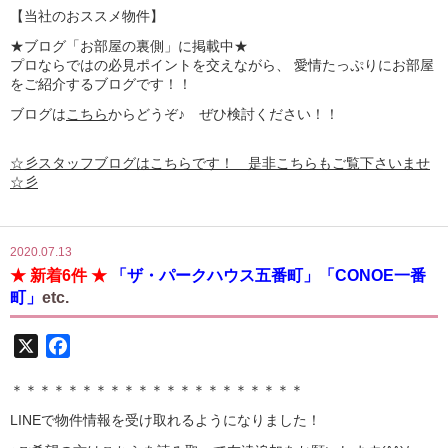
【
当社のおススメ物件】
★ブログ「お部屋の裏側」に掲載中★
プロならではの必見ポイントを交えながら、 愛情たっぷりにお部屋
をご紹介するブログです！！
ブログは
こちら
からどうぞ♪ ぜひ検討ください！！
☆彡スタッフブログはこちらです！ 是非こちらもご覧下さいませ
☆彡
2020.07.13
★ 新着6件 ★
「ザ・パークハウス五番町」「CONOE一番
町」
etc.
X
Facebook
＊＊＊＊＊＊＊＊＊＊＊＊＊＊＊＊＊＊＊＊＊
LINE
で物件情報を受け取れるようになりました！