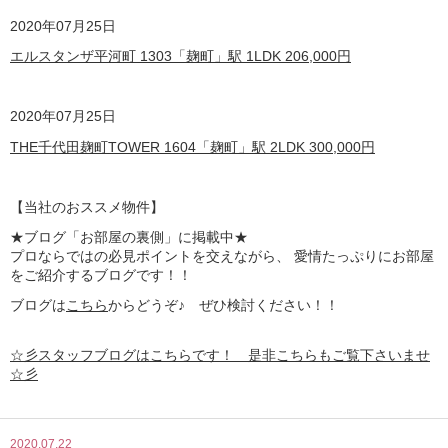
2020
年07月25日
エルスタンザ平河町 1303「麹町」駅 1LDK
206,000
円
2020
年07月25日
THE千代田麹町TOWER 1604「麹町」駅 2LDK
300,000
円
【
当社のおススメ物件】
★ブログ「お部屋の裏側」に掲載中★
プロならではの必見ポイントを交えながら、 愛情たっぷりにお部屋
をご紹介するブログです！！
ブログは
こちら
からどうぞ♪ ぜひ検討ください！！
☆彡スタッフブログはこちらです！ 是非こちらもご覧下さいませ
☆彡
2020.07.22