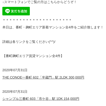
↓スマートフォンでご覧の方はこちらからどうぞ！
＊＊＊＊＊＊＊＊＊＊＊＊＊＊＊＊＊＊＊＊＊
本日は、番町・麹町エリア
新着マンション全4
件をご紹介致します！
詳細は各リンクをご覧ください(^^)/
【番町麹町エリア賃貸マンション全4
件】
2020
年07月31日
THE CONOE一番町 602「半蔵門」駅 2LDK
300,000
円
2020
年07月31日
シャンブル三番町 603「市ケ谷」駅 1DK
154,000
円