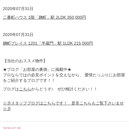
2020
年07月31日
二番町ハウス 1階「麹町」駅 2LDK
350,000
円
2020
年07月31日
麹町プレイス 1201「半蔵門」駅 1LDK
215,000
円
【
当社のおススメ物件】
★ブログ「お部屋の裏側」に掲載中★
プロならではの必見ポイントを交えながら、 愛情たっぷりにお部屋
をご紹介するブログです！！
ブログは
こちら
からどうぞ♪ ぜひ検討ください！！
☆彡スタッフブログはこちらです！ 是非こちらもご覧下さいませ
☆彡
2020.07.30