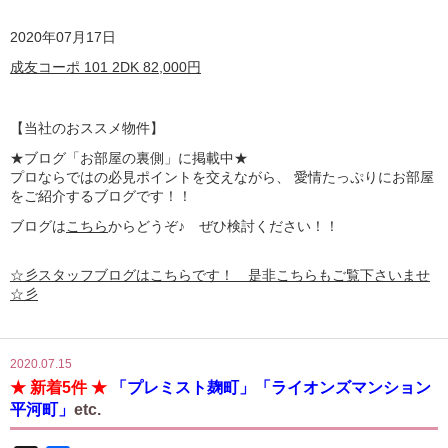
2020年07月17日
成友コーポ 101 2DK 82,000円
【
当社のおススメ物件】
★ブログ「お部屋の裏側」に掲載中★
プロならではの必見ポイントを交えながら、 愛情たっぷりにお部屋
をご紹介するブログです！！
ブログは
こちら
からどうぞ♪ ぜひ検討ください！！
☆彡スタッフブログはこちらです！ 是非こちらもご覧下さいませ
☆彡
2020.07.15
★ 新着5件 ★
「プレミスト麹町」「ライオンズマンション
平河町」
etc.