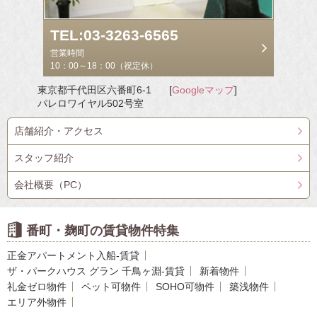
TEL:03-3263-6565
営業時間
10：00～18：00（祝定休）
東京都千代田区六番町6-1
[
Googleマップ
]
パレロワイヤル502号室
店舗紹介・アクセス
スタッフ紹介
会社概要（PC）
番町・麹町の賃貸物件特集
正金アパートメント入船-賃貸
ザ・パークハウス グラン 千鳥ヶ淵-賃貸
新着物件
礼金ゼロ物件
ペット可物件
SOHO可物件
築浅物件
エリア外物件