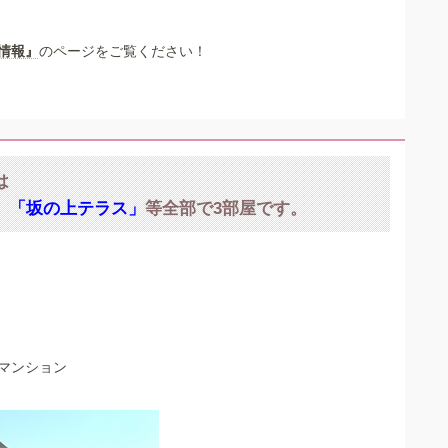
情報』
のページをご覧ください！
は
」「坂の上テラス」
等全部で3部屋です。
マンション