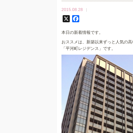
2015.08.28
X
F
a
本日の新着情報です。
c
e
おススメは、新築以来ずっと人気の高
b
「平河町レジデンス」です。
o
o
k