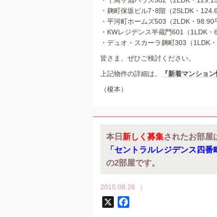
・千鳥ヶ淵ハウス502（2LDK・129.15
・麹町保坂ビル7･8階（2SLDK・124.6
・平河町ホームズ503（2LDK・98.90
・KWレジデンス半蔵門601（1LDK・62
・デュオ・スカーラ麹町303（1LDK・41
皆さま、ぜひご検討ください。
上記物件の詳細は、
『新着マンション
（榎本）
本日
新しく募集
されたお部屋
「セントラルレジデンス四番町
の2部屋です。
2015.08.26
X
F
a