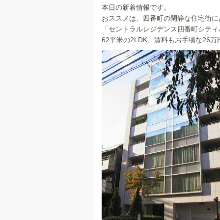
本日の新着情報です。
c
おススメは、四番町の閑静な住宅街に
e
「セントラルレジデンス四番町シティ
b
62平米の2LDK、賃料もお手頃な26
o
o
k