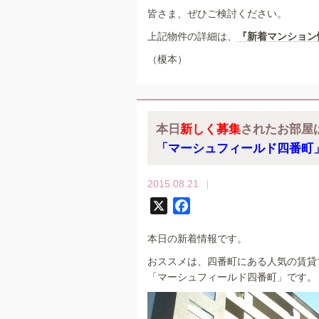
皆さま、ぜひご検討ください。
上記物件の詳細は、
『新着マンション
（榎本）
本日
新しく募集
されたお部屋
「マーシュフィールド四番町
2015.08.21
X
F
a
本日の新着情報です。
c
e
おススメは、四番町にある人気の賃貸
b
「マーシュフィールド四番町」です。
o
o