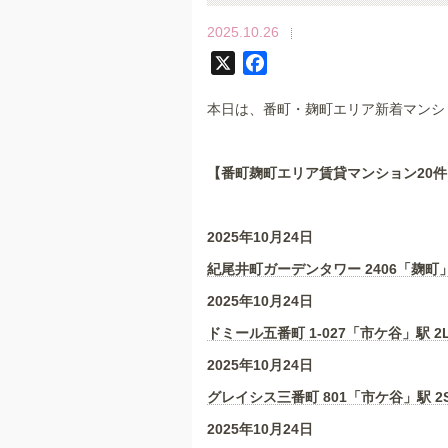
2025.10.26
X
F
a
本日は、番町・麹町エリア新着マンシ
c
e
b
【番町麹町エリア賃貸マンション20
件
o
o
k
2025年10月24日
紀尾井町ガーデンタワー 2406「麹町」
2025年10月24日
ドミール五番町 1-027「市ケ谷」駅 2
2025年10月24日
グレイシス三番町 801「市ケ谷」駅 2
2025年10月24日