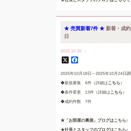
★ 売買新着7件 ★
新着・成約 
日
2025.10.26
X
F
a
2025年10月18日～2025年10月24日
c
e
◆新規募集 6件（詳細は
こちら
）
b
◆条件変更 13件（詳細は
こちら
）
o
◆成約件数 7件
o
k
★
「お部屋の裏側」
ブログはこちら♪
★社長とスタッフのブログはこちら♪