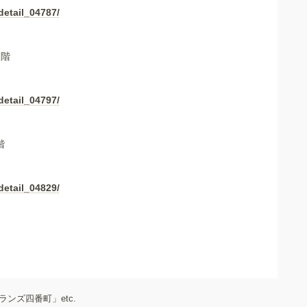
detail_04787/
2階
detail_04797/
階
detail_04829/
ブランズ四番町」etc.