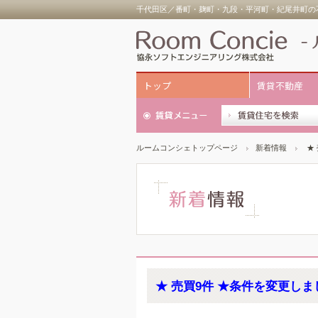
千代田区／番町・麹町・九段・平河町・紀尾井町の不
トップ
賃貸不動産
ルームコンシェトップページ
新着情報
★
★ 売買9件 ★条件を変更しま