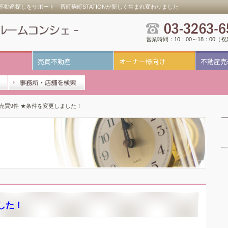
動産探しをサポート 番町麹町STATIONが新しく生まれ変わりました
営業時間：10：00～18：00（
売買不動産
オーナー様向け
不動産売
 売買9件 ★条件を変更しました！
した！