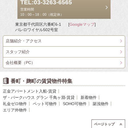
TEL:03-3263-6565
営業時間
10：00～18：00（祝定休）
東京都千代田区六番町6-1
[
Googleマップ
]
パレロワイヤル502号室
店舗紹介・アクセス
スタッフ紹介
会社概要（PC）
番町・麹町の賃貸物件特集
正金アパートメント入船-賃貸
ザ・パークハウス グラン 千鳥ヶ淵-賃貸
新着物件
礼金ゼロ物件
ペット可物件
SOHO可物件
築浅物件
エリア外物件
ページトップ