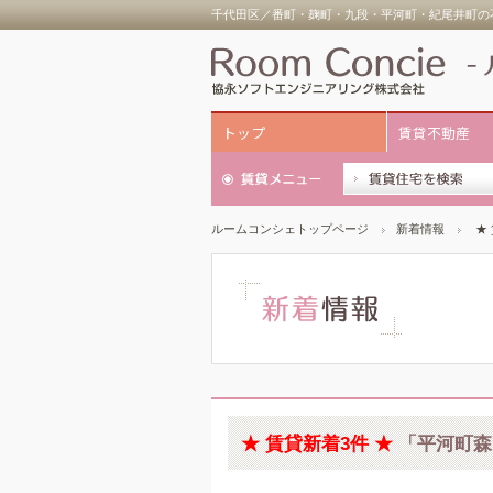
千代田区／番町・麹町・九段・平河町・紀尾井町の不
トップ
賃貸不動産
ルームコンシェトップページ
新着情報
★
★ 賃貸新着3件 ★
「平河町森