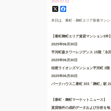
2025.07.02
X
F
a
本日は、番町・麹町エリア新着マンシ
c
e
b
【番町麹町エリア賃貸マンション3
件
o
2025年06月30日
o
k
平河町森タワーレジデンス 15階「永田
2025年06月30日
桔梗ライオンズマンション平河町 3階「
2025年06月30日
パークハウス二番町 303「麹町」駅 2
【番町・麹町マーケットニュース】
賃貸物件の成約データおよび分析を毎