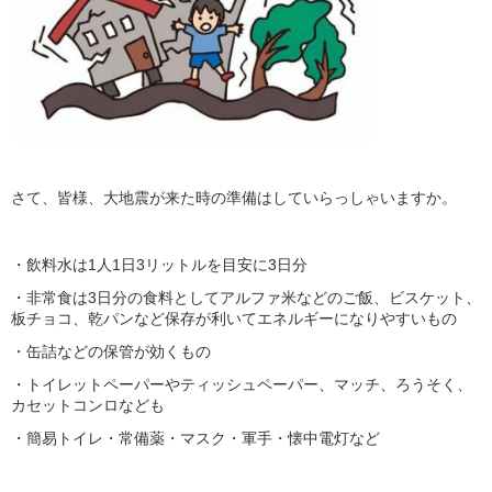
さて、皆様、大地震が来た時の準備はしていらっしゃいますか。
・飲料水は
1人1日3リットル
を目安に
3日分
・非常食は3日分の食料として
アルファ米などのご飯、ビスケット、
板チョコ、乾パン
など保存が利いてエネルギーになりやすいもの
・缶詰などの保管が効くもの
・
トイレットペーパーやティッシュペーパー、マッチ、ろうそく、
カセットコンロなど
も
・簡易トイレ・常備薬・マスク・軍手・懐中電灯など