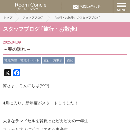
トップ
スタッフブログ
「旅行・お散歩」のスタッフブログ
スタッフブログ ｢旅行・お散歩｣
2025.04.09
～春の訪れ～
地域情報・地域イベント
旅行・お散歩
雑記
X
Facebook
皆さま、こんにちは(*^^*)
4月に入り、新年度がスタートしました！
大きなランドセルを背負ったピカピカの一年生
ちょっと大人に近づいてきた中高生